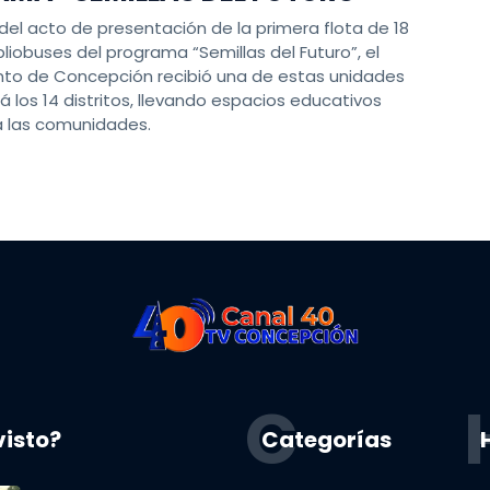
del acto de presentación de la primera flota de 18
bliobuses del programa “Semillas del Futuro”, el
o de Concepción recibió una de estas unidades
á los 14 distritos, llevando espacios educativos
 a las comunidades.
C
visto?
Categorías