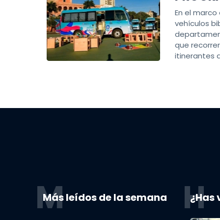
En el marco 
vehículos bi
departament
que recorrer
itinerantes
M
H
Más leídos de la semana
¿Has 