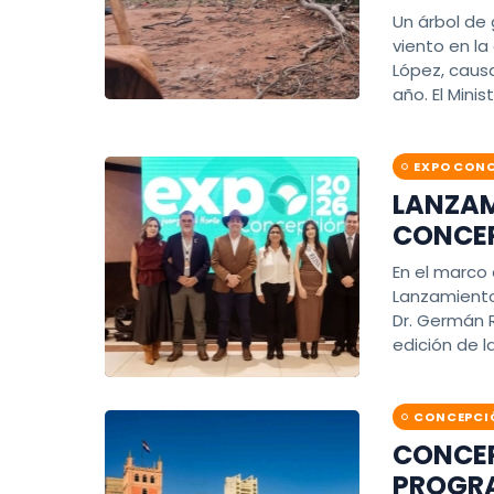
Un árbol de
viento en la
López, caus
año. El Minis
EXPO CONC
LANZAM
CONCEP
En el marco 
Lanzamiento 
Dr. Germán R
edición de l
CONCEPCI
CONCEP
PROGRA