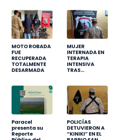
DE CREDITOS
RUTA
CONCEPCIÓN -
VALLEMÍ
MOTO ROBADA
MUJER
FUE
INTERNADA EN
RECUPERADA
TERAPIA
TOTALMENTE
INTENSIVA
DESARMADA
TRAS
ACCIDENTE
PROVOCADO
POR
MOTOCICLISTA
EBRIO
Paracel
POLICÍAS
presenta su
DETUVIERON A
Reporte
“KINIKI” EN EL
Público del
BARRIO SAN