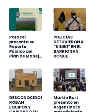
ACCIDENTE
PROVOCADO
POR
MOTOCICLISTA
EBRIO
Paracel
POLICÍAS
presenta su
DETUVIERON A
Reporte
“KINIKI” EN EL
Público del
BARRIO SAN
Plan de Manejo
ROQUE
Forestal 2025
DESCONOCIDOS
Martín Burt
ROBAN
presentó en
EQUIPOS Y
Argentina la
CABLEADO EN
metodología