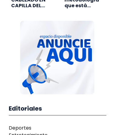
CAPILLA DEL
que está
BARRIO SAN
sacando de la
CARLOS
pobreza a
miles de
familias en el
mundo
Editoriales
Deportes