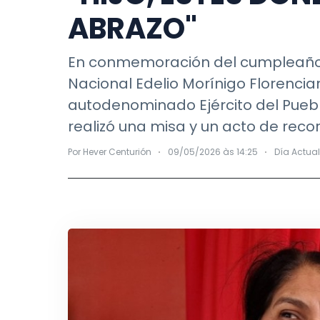
ABRAZO"
En conmemoración del cumpleaños n
Nacional Edelio Morínigo Florencia
autodenominado Ejército del Pueb
realizó una misa y un acto de recor
Por Hever Centurión
09/05/2026 às 14:25
Día Actua