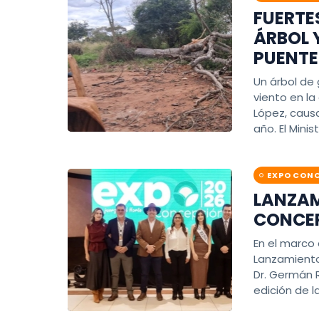
FUERTE
ÁRBOL 
PUENTE
Un árbol de
viento en la
López, caus
año. El Minis
EXPO CONC
LANZAM
CONCEP
En el marco 
Lanzamiento 
Dr. Germán R
edición de l