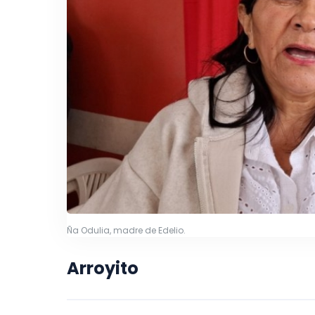
Ña Odulia, madre de Edelio.
Arroyito